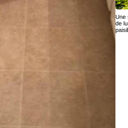
Une 
de lu
pais
Mais