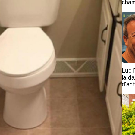
cham
vaste
Luc 
la d
d'ac