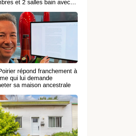
bres et 2 salles bain avec
 terrain de 95 950 pi²
Poirier répond franchement à
ame qui lui demande
heter sa maison ancestrale