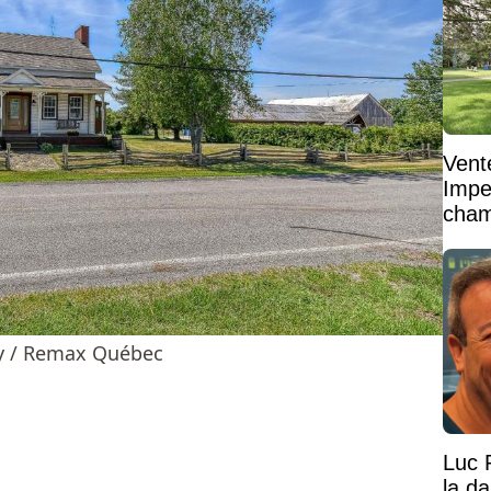
Vent
Impe
cham
vaste
ey / Remax Québec
Luc 
la d