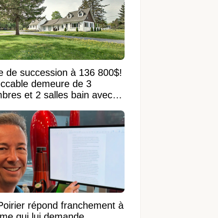
e de succession à 136 800$!
ccable demeure de 3
bres et 2 salles bain avec
 terrain de 95 950 pi²
Poirier répond franchement à
ame qui lui demande