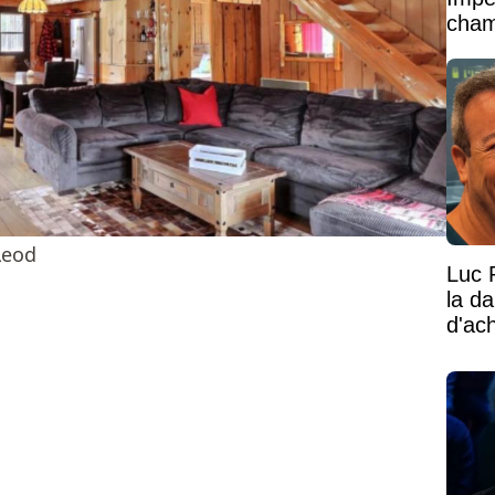
cham
vaste
Leod
Luc 
la d
d'ac