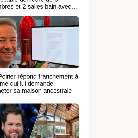
bres et 2 salles bain avec
 terrain de 95 950 pi²
Poirier répond franchement à
ame qui lui demande
heter sa maison ancestrale