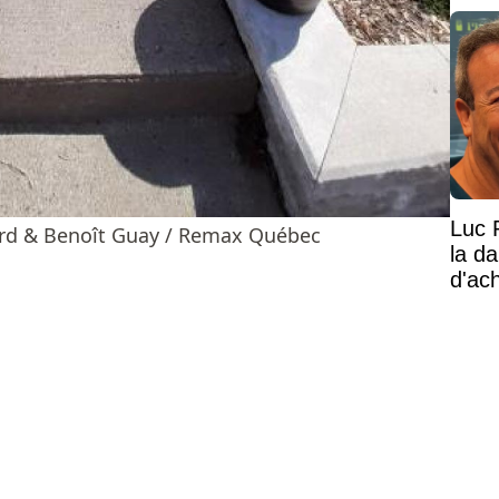
Luc 
ard & Benoît Guay / Remax Québec
la d
d'ac