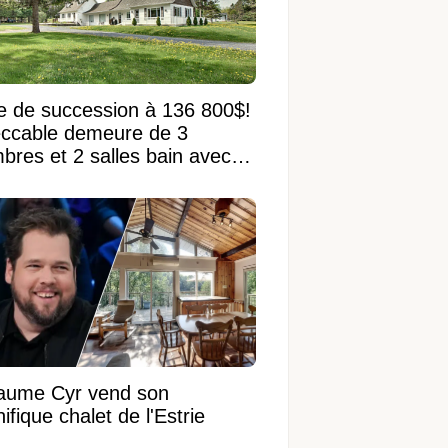
e de succession à 136 800$!
ccable demeure de 3
bres et 2 salles bain avec
 terrain de 95 950 pi²
laume Cyr vend son
fique chalet de l'Estrie