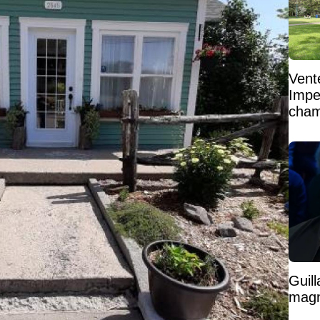
Vent
Impe
cham
vaste
Guil
magni