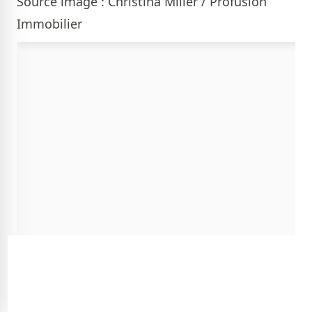
Source image : Christina Miller / Profusion
Immobilier
Vous n'avez qu'à traverser la rue et vous voici