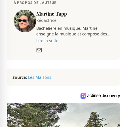
À PROPOS DE L'AUTEUR
Martine Tapp
Rédactrice
Bachelière en musique, Martine
enseigne la musique et compose des
pièces musicales pendant ses temps
Lire la suite
libres. Passionnée d’architecture et
d’aménagement intérieur, elle suit de
très près le marché immobilier du
Québec pour vous présenter de
magnifiques propriétés à vendre.
Source:
Les Maisons