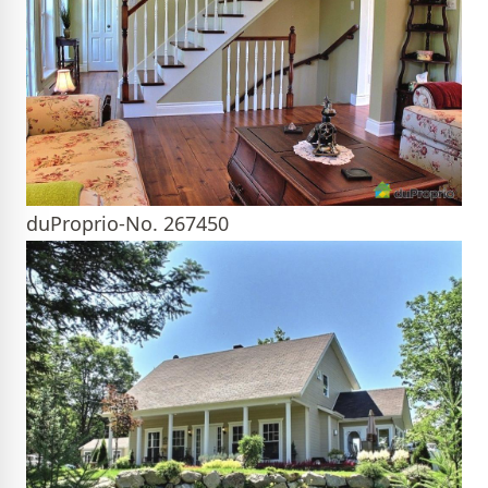
duProprio-No. 267450