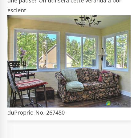
une pause? On utilisera cette véranda à bon
escient.
duProprio-No. 267450