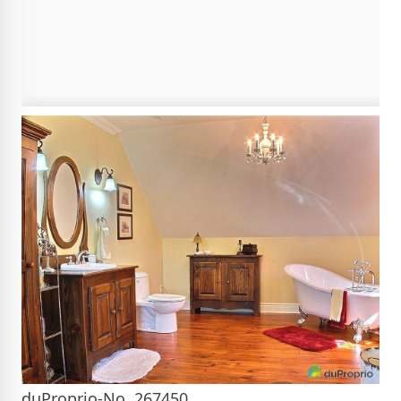
duProprio-No. 267450