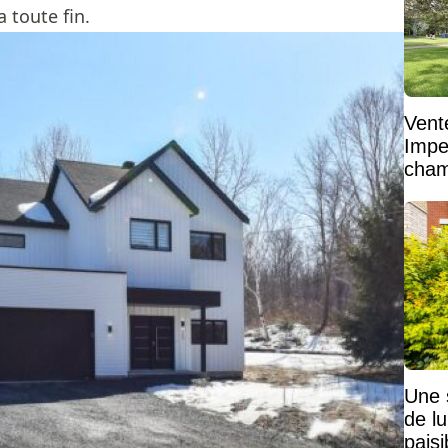
 toute fin.
Vent
Impe
cham
vaste
Une 
de lu
pais