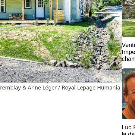
Vent
Impe
cham
vaste
c Tremblay & Anne Léger / Royal Lepage Humania
Luc 
la d