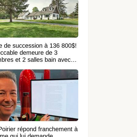
e de succession à 136 800$!
ccable demeure de 3
bres et 2 salles bain avec
 terrain de 95 950 pi²
Poirier répond franchement à
ame qui lui demande