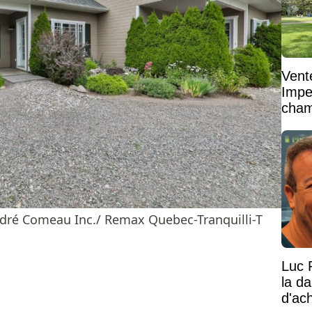
Vent
Impe
cham
vaste
ndré Comeau Inc./ Remax Quebec-Tranquilli-T
Luc 
la d
d'ac