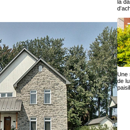
la d
d'ac
Une 
de lu
pais
Mais