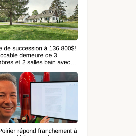
e de succession à 136 800$!
ccable demeure de 3
bres et 2 salles bain avec
 terrain de 95 950 pi²
Poirier répond franchement à