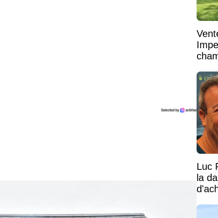
Vent
Impe
cham
vaste
Luc 
la d
d'ac