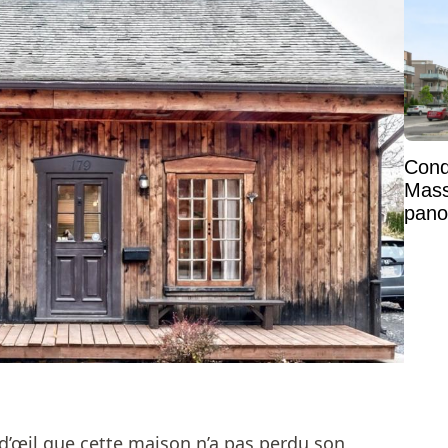
Condo
Mass
pano
Mont
d’œil que cette maison n’a pas perdu son