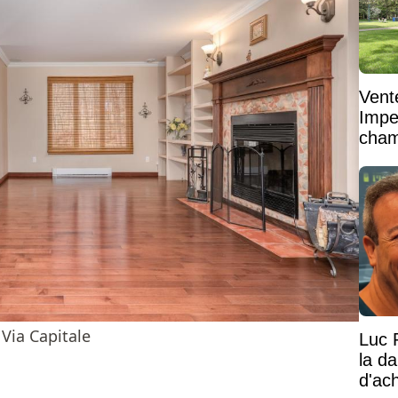
Vent
Impe
cham
vaste
Via Capitale
Luc 
la d
d'ac