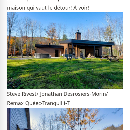
maison qui vaut le détour!
À voir!
Steve Rivest/ Jonathan Desrosiers-Morin/
Remax Quéec-Tranquilli-T