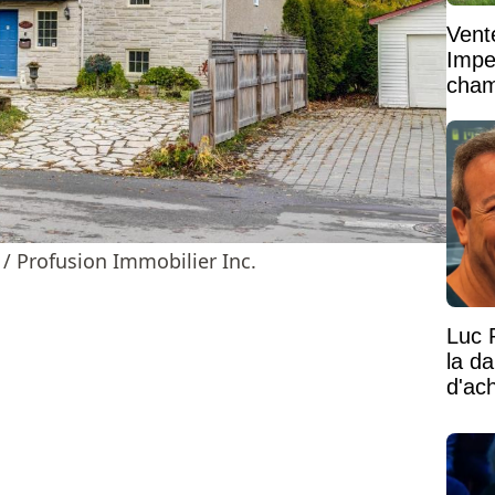
Vent
Impe
cham
vaste
 / Profusion Immobilier Inc.
Luc 
la d
d'ac