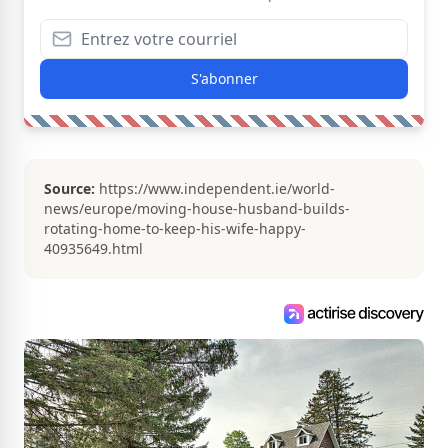
S'abonner
Source:
https://www.independent.ie/world-
news/europe/moving-house-husband-builds-
rotating-home-to-keep-his-wife-happy-
40935649.html