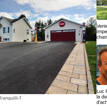
Vent
Impe
cham
vaste
Luc 
la d
anquilli-T
d'ac