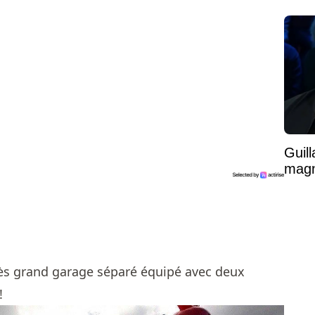
Guil
magni
rès grand garage séparé équipé avec deux
!