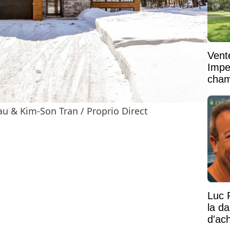
Vent
Impe
cham
vaste
u & Kim-Son Tran / Proprio Direct
Luc 
la d
d'ac