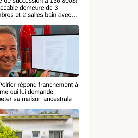
e de succession à 136 800$!
ccable demeure de 3
bres et 2 salles bain avec
 terrain de 95 950 pi²
Poirier répond franchement à
ame qui lui demande
heter sa maison ancestrale