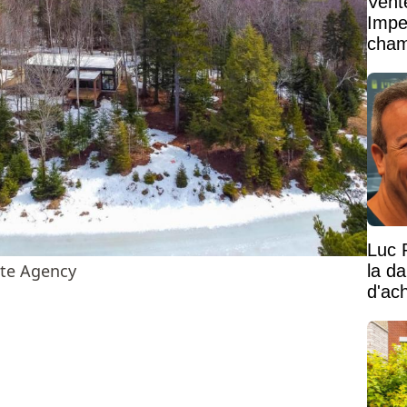
Vent
Impe
cham
vaste
Luc 
ate Agency
la d
d'ac