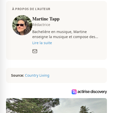
À PROPOS DE L'AUTEUR
Martine Tapp
Rédactrice
Bachelière en musique, Martine
enseigne la musique et compose des
pièces musicales pendant ses temps
Lire la suite
libres. Passionnée d’architecture et
d’aménagement intérieur, elle suit de
très près le marché immobilier du
Québec pour vous présenter de
magnifiques propriétés à vendre.
Source:
Country Living