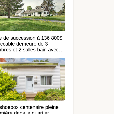
e de succession à 136 800$!
ccable demeure de 3
bres et 2 salles bain avec
 terrain de 95 950 pi²
shoebox centenaire pleine
mière dans le quartier