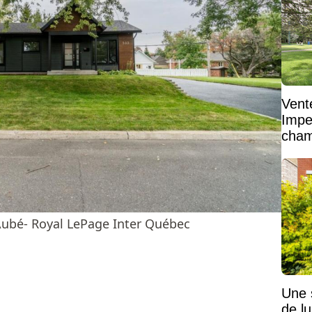
Vent
Impe
cham
vaste
 Aubé- Royal LePage Inter Québec
Une 
de lu